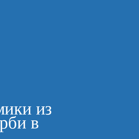
мики из
рби в