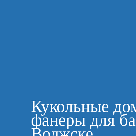
Кукольные до
фанеры для ба
Волжске