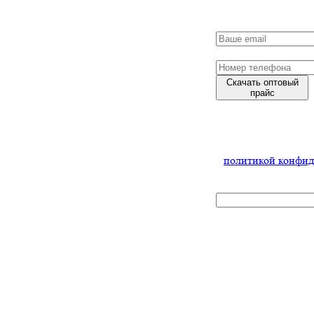
Скачать оптовый
прайс
Нажимая
на кнопку,
Вы соглашаетесь
с
политикой конфид
x
Узнать
условия
сотрудничест
Заполните форму