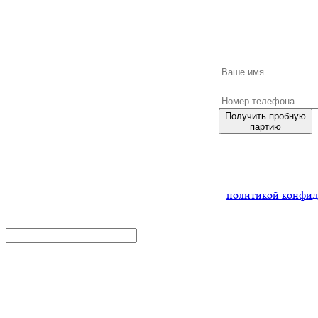
Заполните форму
и мы обязательно
с Вами свяжемся
Получить пробную
партию
Нажимая
на кнопку,
Вы соглашаетесь
с
политикой конфид
x
Получить
консультацию