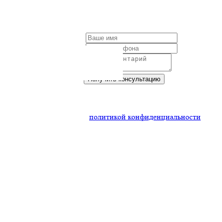
Заполните форму и мы
обязательно с Вами свяжемся
Вадим Колосов
консультант
Получить консультацию
Нажимая на кнопку,
Вы соглашаетесь
с
политикой конфиденциальности