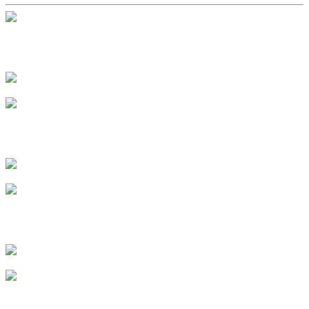
Пономарева Евгения
г. Казань
Сурова Анна
г. Липецк
Баранникова Валентина
г. Саранск
Яковенко Ирина