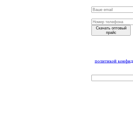
Скачать оптовый
прайс
Нажимая
на кнопку,
Вы соглашаетесь
с
политикой конфид
x
Эксклюзивн
условия для
дилеров
Заполните форму
и мы обязательно
с Вами свяжемся