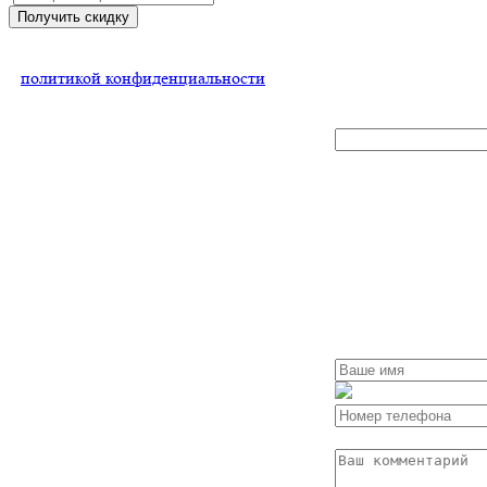
Получить скидку
Нажимая на кнопку, Вы соглашаетесь
с
политикой конфиденциальности
x
Свяжитесь
со мной
Заполните форму
и мы обязательно
с Вами свяжемся