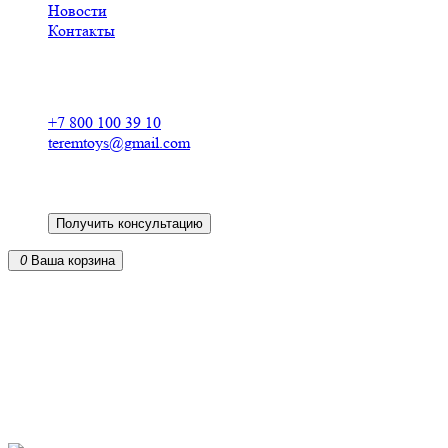
Новости
Контакты
Российский производитель
деревянных конструкторов
+7 800 100 39 10
teremtoys@gmail.com
Получить консультацию
0
Ваша корзина
Кукольные домики из фанеры для барби в
Усолье-Сибирском
от российского производителя
из экологически чистых материалов
доставка по всей России