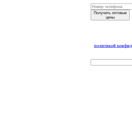
Получить оптовые
цены
Нажимая
на кнопку,
Вы соглашаетесь
с
политикой конфид
x
Скачать
оптовый
прайс и
условия
Заполните форму
и мы обязательно
с Вами свяжемся