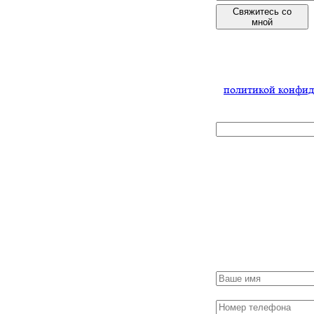
Свяжитесь со
мной
Нажимая
на кнопку,
Вы соглашаетесь
с
политикой конфид
x
Получить
консультаци
Заполните форму
и мы обязательно
с Вами свяжемся