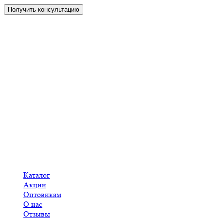
Получить консультацию
Консультация Вас ни к чему не обязывает!
Кукольные домики в Усолье-Сибирском
Меню
Каталог
Акции
Оптовикам
О нас
Отзывы