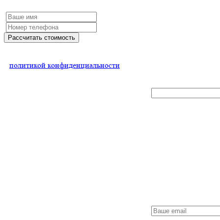
Рассчитать стоимость
Нажимая на кнопку, Вы соглашаетесь
с
политикой конфиденциальности
x
Получить
оптовые
цены
Заполните форму
и мы обязательно
с Вами свяжемся