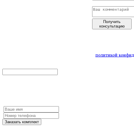
Получить
консультацию
Нажимая
на кнопку,
Вы соглашаетесь
с
политикой конфид
x
Заказать комплект
Заполните форму и мы обязательно с Вами свяжемся
Заказать комплект
Нажимая на кнопку, Вы соглашаетесь