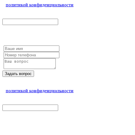
с
политикой конфиденциальности
x
Остались вопросы?
Задать вопрос
Нажимая на кнопку, Вы соглашаетесь
с
политикой конфиденциальности
x
Рассчитать стоимость
Заполните форму и мы обязательно с Вами свяжемся