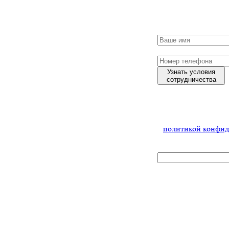
и мы обязательно
с Вами свяжемся
Узнать условия
сотрудничества
Нажимая
на кнопку,
Вы соглашаетесь
с
политикой конфид
x
Получить
пробную
партию