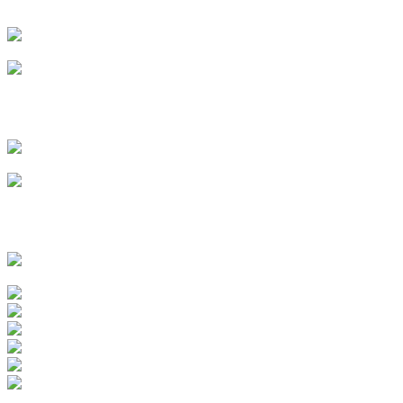
г. Чебоксары
Сергеева Анна
г. Ульяновск
Власова Ксения
г. Пенза