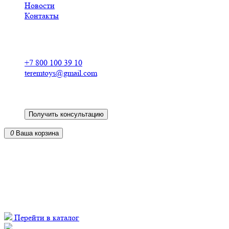
Новости
Контакты
Российский производитель
деревянных конструкторов
+7 800 100 39 10
teremtoys@gmail.com
Получить консультацию
0
Ваша корзина
Кукольные домики из фанеры для барби в
от российского производителя
из экологически чистых материалов
доставка по всей России
Перейти в каталог