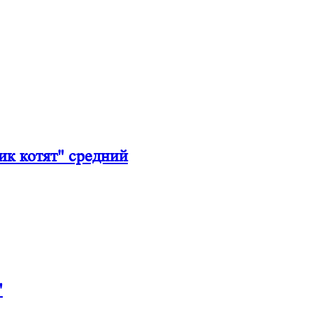
к котят" средний
"