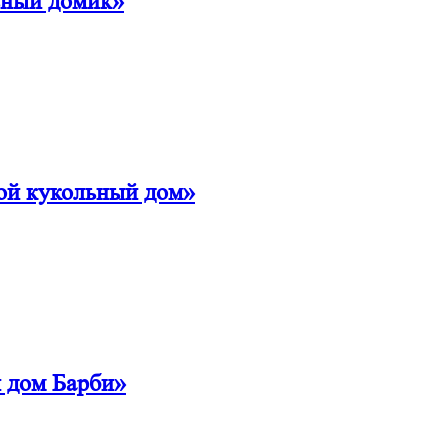
ьный домик»
ой кукольный дом»
 дом Барби»