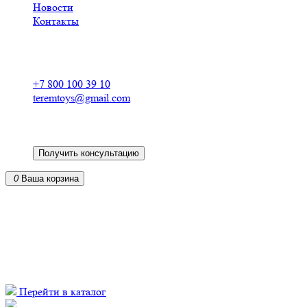
Новости
Контакты
Российский производитель
деревянных конструкторов
+7 800 100 39 10
teremtoys@gmail.com
Получить консультацию
0
Ваша корзина
Кукольные домики из фанеры для барби в
от российского производителя
из экологически чистых материалов
доставка по всей России
Перейти в каталог