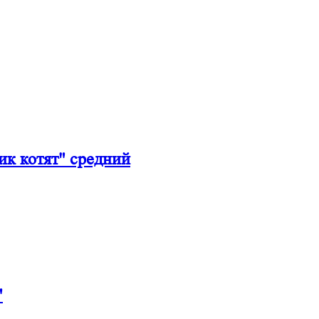
к котят" средний
"