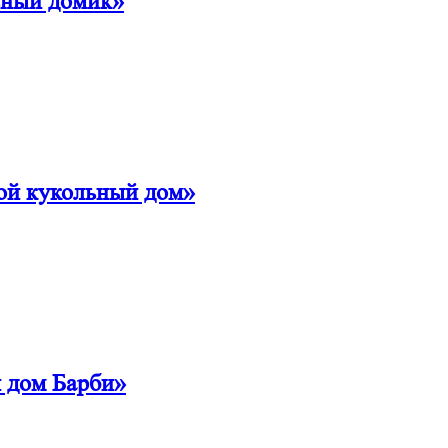
ьный домик»
ой кукольный дом»
 дом Барби»