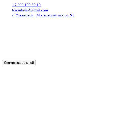
+7 800 100 39 10
teremtoys@gmail.com
г. Ульяновск, Московское шоссе, 91
Свяжитесь со мной
Особенности домиков для кукол из
дерева в Минске
Кукольный дом в Минске можно подобрать в самых
необычных стилях и комплектациях: как одноуровневые, так
и с двумя-тремя этажами. Среди популярных моделей –
домики «Лайт», «Большой», «Малый», «Средний». Все они
выполнены в виде конструктора, который ребенок сможет