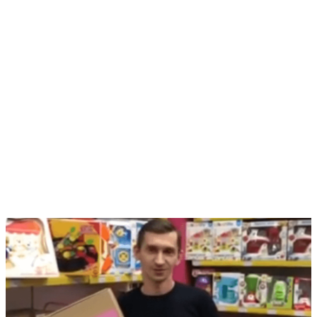
Роман Букреев
Отзывы оптовых клиентов (дистрибьюторов) фабрики
детских игрушек «Теремок», клиент TEREMTOYS.RU,
г.Нижневартовск.