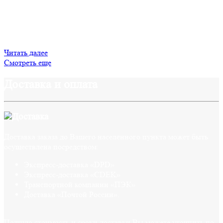
чувство восхищения о продуманности конструктора: все
вставляется отлично в пазы, закрепляется с помощью деталек
из той же фанеры. Рекомендую, не пожалеете. Жаль что в
нашем детстве не было таких. Сейчас беру на подарок, так как
ребенок увидел и попросил родителей купить и ему тоже.
Читать далее
Смотреть еще
Доставка и оплата
Доставка
Доставка заказа до Вашего населённого пункта может быть
осуществлена посредством:
Экспресс-доставка «DPD»
Экспресс-доставка «CDEK»
Транспортной компании «ПЭК»
Доставка «Почтой России».
Полную стоимость и сроки доставки Вы можете уточнить по