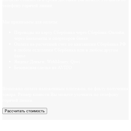
телефону горячей линии.
Мы принимаем для оплаты:
Переводы на карту Сбербанка через Сбербанк-Онлайн,
через банкоматы и операторов банка
Оплата на расчетный счет по квитанции Сбербанка РФ
в любом отделении Сбербанка или в любом другом
банке
Яндекс Деньги, WebMoney, Qiwi
Безопасная сделка на AVITO
Возможна оплата наложенным платежом, по факту получения
товара. Размер комисси Вы можете уточнить по телефону
горячей линии.
Рассчитать стоимость
Также у нас есть