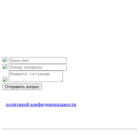
подлежащих возврату после покупки, утвержденный
постановлением Правительства РФ от 19 января 1998 г.
№ 55.
Для возврата товара надлежащего качества свяжитесь с нами
по телефону или с помощью формы обратной связи.
Остались вопросы - задайте их тут
Отправить вопрос
Нажимая на кнопку, Вы соглашаетесь
с
политикой конфиденциальности
Контакты