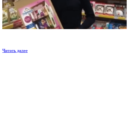
Отзывы оптовых клиентов (дистрибьюторов) фабрики
детских игрушек «Теремок», клиент TEREMTOYS.RU,
г.Нижневартовск.
Читать далее