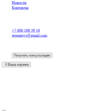
Новости
Контакты
Российский производитель
деревянных конструкторов
+7 800 100 39 10
teremtoys@gmail.com
Получить консультацию
0
Ваша корзина
Кукольные домики из фанеры для барби в
Минске
от российского производителя
из экологически чистых материалов
доставка по всей России