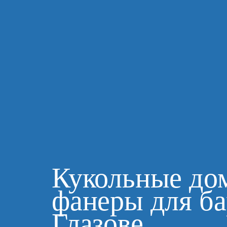
Кукольные до
фанеры для ба
Глазове