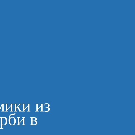
мики из
рби в