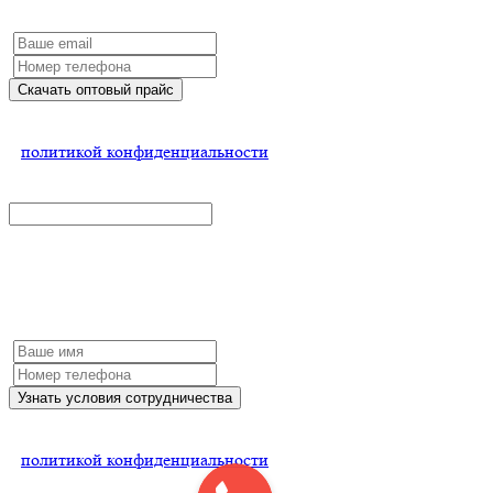
Заполните форму и мы обязательно с Вами свяжемся
Скачать оптовый прайс
Нажимая на кнопку, Вы соглашаетесь
с
политикой конфиденциальности
x
Узнать условия сотрудничества
Заполните форму и мы обязательно с Вами свяжемся
Узнать условия сотрудничества
Нажимая на кнопку, Вы соглашаетесь
с
политикой конфиденциальности