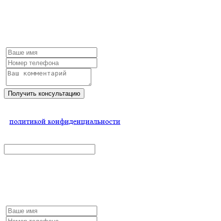
Получить консультацию
Заполните форму и мы обязательно с Вами свяжемся
Получить консультацию
Нажимая на кнопку, Вы соглашаетесь
с
политикой конфиденциальности
x
Заказать комплект
Заполните форму и мы обязательно с Вами свяжемся