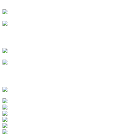
г. Чебоксары
Сергеева Анна
г. Ульяновск
Власова Ксения
г. Пенза