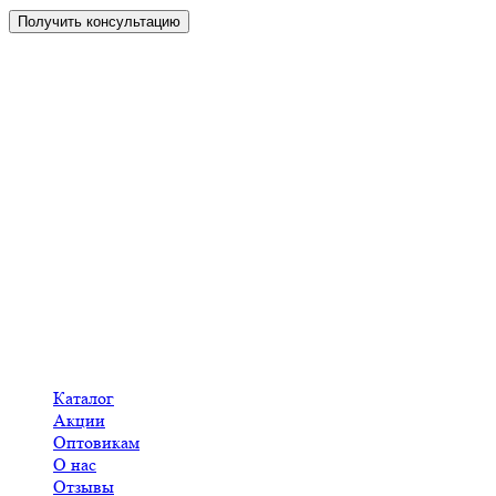
Получить консультацию
Консультация Вас ни к чему не обязывает!
Кукольные домики в Чистополе
Меню
Каталог
Акции
Оптовикам
О нас
Отзывы