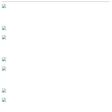
Пономарева Евгения
г. Казань
Сурова Анна
г. Липецк
Баранникова Валентина
г. Саранск
Яковенко Ирина