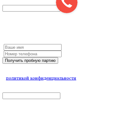
x
Получить пробную партию
Заполните форму и мы обязательно с Вами свяжемся
Получить пробную партию
Нажимая на кнопку, Вы соглашаетесь
с
политикой конфиденциальности
x
Вадим Колосов
консультант
Получить консультацию