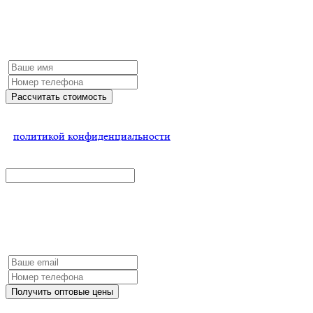
Рассчитать стоимость
Заполните форму и мы обязательно с Вами свяжемся
Рассчитать стоимость
Нажимая на кнопку, Вы соглашаетесь
с
политикой конфиденциальности
x
Получить оптовые цены
Заполните форму и мы обязательно с Вами свяжемся
Получить оптовые цены