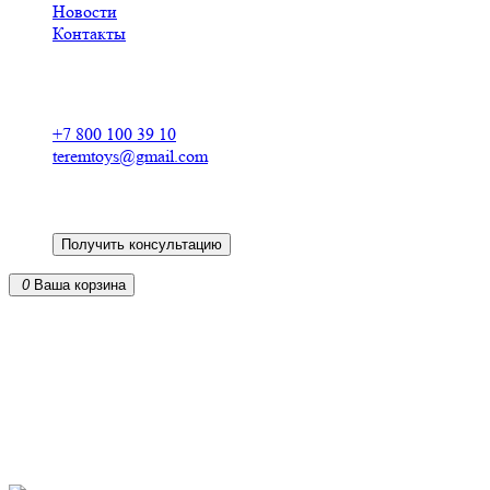
Новости
Контакты
Российский производитель
деревянных конструкторов
+7 800 100 39 10
teremtoys@gmail.com
Получить консультацию
0
Ваша корзина
Кукольные домики из фанеры для барби в
Чистополе
от российского производителя
из экологически чистых материалов
доставка по всей России