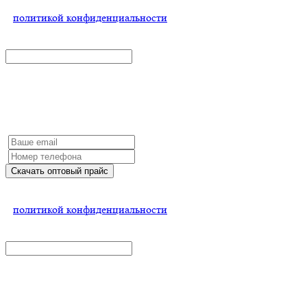
Нажимая на кнопку, Вы соглашаетесь
с
политикой конфиденциальности
x
Скачать оптовый прайс и условия
Заполните форму и мы обязательно с Вами свяжемся
Скачать оптовый прайс
Нажимая на кнопку, Вы соглашаетесь
с
политикой конфиденциальности
x
Эксклюзивные условия для дилеров