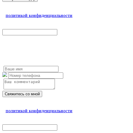
Нажимая на кнопку, Вы соглашаетесь
с
политикой конфиденциальности
x
Свяжитесь со мной
Заполните форму и мы обязательно с Вами свяжемся
Свяжитесь со мной
Нажимая на кнопку, Вы соглашаетесь
с
политикой конфиденциальности
x