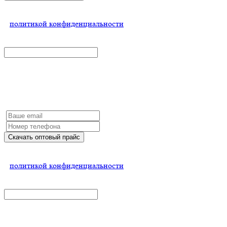
Нажимая на кнопку, Вы соглашаетесь
с
политикой конфиденциальности
x
Эксклюзивные условия для дилеров
Заполните форму и мы обязательно с Вами свяжемся
Скачать оптовый прайс
Нажимая на кнопку, Вы соглашаетесь
с
политикой конфиденциальности
x
Узнать условия сотрудничества