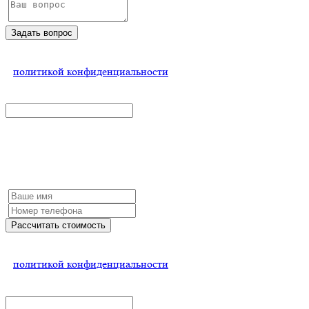
Задать вопрос
Нажимая на кнопку, Вы соглашаетесь
с
политикой конфиденциальности
x
Рассчитать стоимость
Заполните форму и мы обязательно с Вами свяжемся
Рассчитать стоимость
Нажимая на кнопку, Вы соглашаетесь
с
политикой конфиденциальности
x