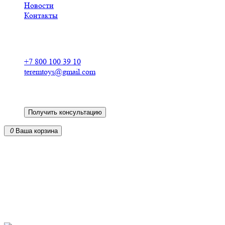
Новости
Контакты
Российский производитель
деревянных конструкторов
+7 800 100 39 10
teremtoys@gmail.com
Получить консультацию
0
Ваша корзина
Деревянные конструкторы для детей в
Великом Новгороде
от российского производителя
из экологически чистых материалов
доставка по всей России