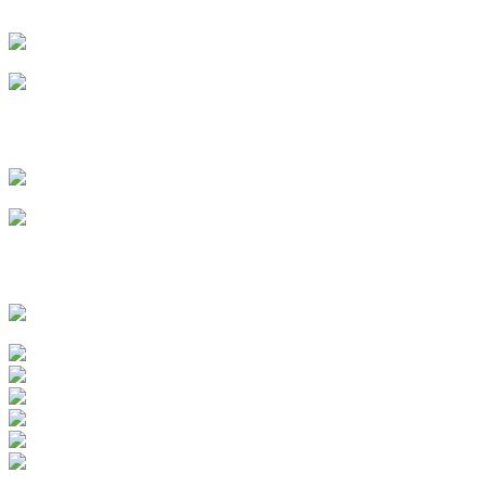
г. Чебоксары
Сергеева Анна
г. Ульяновск
Власова Ксения
г. Пенза