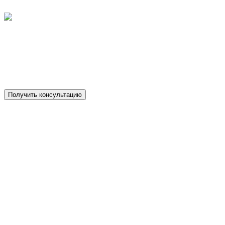
Загрузка...
Есть вопросы по выбору модели,
доставке или работе с нами?
Получите консультацию нашего специалиста.
Получить консультацию
Консультация Вас ни к чему не обязывает!
Российский производитель деревянных конструкторов