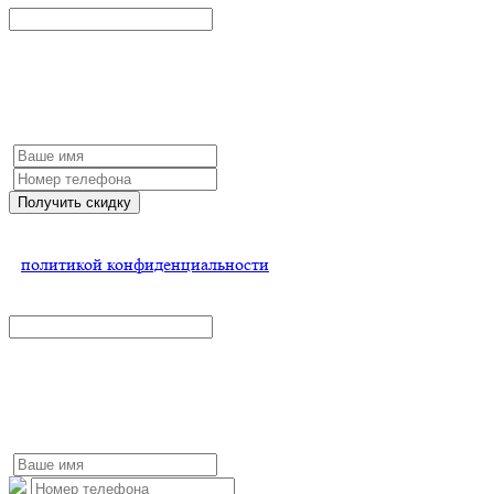
Получить скидку
Заполните форму и мы обязательно с Вами свяжемся
Получить скидку
Нажимая на кнопку, Вы соглашаетесь
с
политикой конфиденциальности
x
Свяжитесь со мной
Заполните форму и мы обязательно с Вами свяжемся