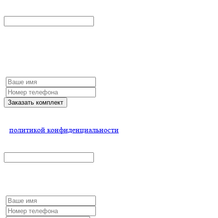
x
Заказать комплект
Заполните форму и мы обязательно с Вами свяжемся
Заказать комплект
Нажимая на кнопку, Вы соглашаетесь
с
политикой конфиденциальности
x
Остались вопросы?