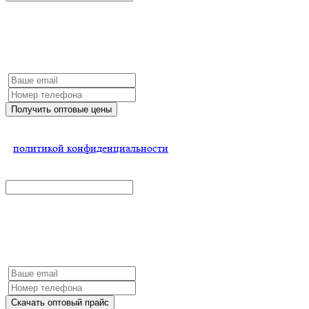
Получить оптовые цены
Заполните форму и мы обязательно с Вами свяжемся
Получить оптовые цены
Нажимая на кнопку, Вы соглашаетесь
с
политикой конфиденциальности
x
Скачать оптовый прайс и условия
Заполните форму и мы обязательно с Вами свяжемся
Скачать оптовый прайс