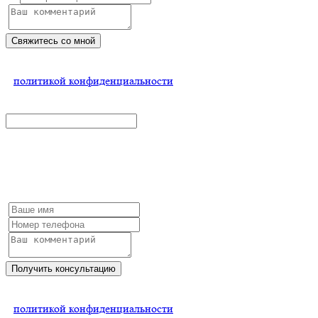
Свяжитесь со мной
Нажимая на кнопку, Вы соглашаетесь
с
политикой конфиденциальности
x
Получить консультацию
Заполните форму и мы обязательно с Вами свяжемся
Получить консультацию
Нажимая на кнопку, Вы соглашаетесь
с
политикой конфиденциальности