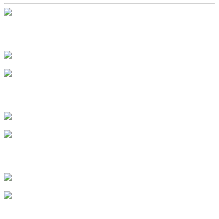
Пономарева Евгения
г. Казань
Сурова Анна
г. Липецк
Баранникова Валентина
г. Саранск
Яковенко Ирина