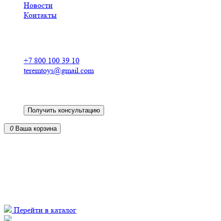
Новости
Контакты
Российский производитель
деревянных конструкторов
+7 800 100 39 10
teremtoys@gmail.com
Получить консультацию
0
Ваша корзина
Деревянные конструкторы для детей в Ст
от российского производителя
из экологически чистых материалов
доставка по всей России
Перейти в каталог