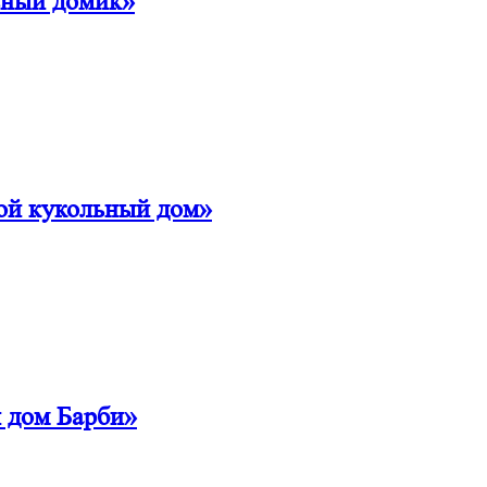
ьный домик»
ой кукольный дом»
 дом Барби»