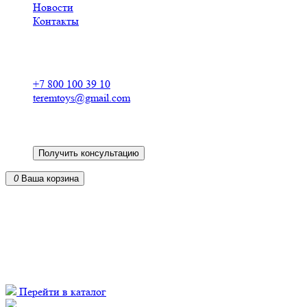
Новости
Контакты
Российский производитель
деревянных конструкторов
+7 800 100 39 10
teremtoys@gmail.com
Получить консультацию
0
Ваша корзина
Деревянные конструкторы для детей в Реу
от российского производителя
из экологически чистых материалов
доставка по всей России
Перейти в каталог