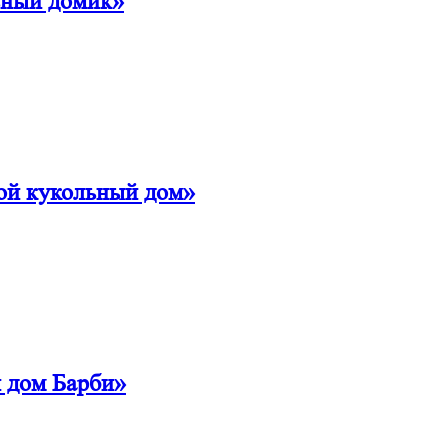
ьный домик»
ой кукольный дом»
 дом Барби»