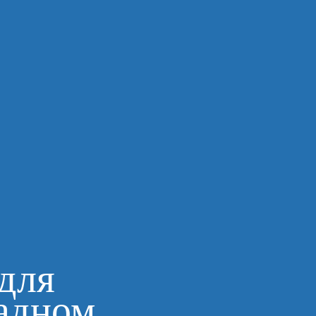
для
ладном