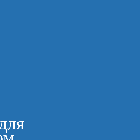
для
ом